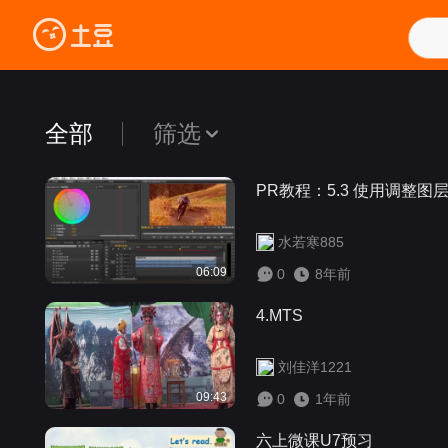
全部
筛选

PR教程：5.3 使用调整
综合排序
新发布
播放多
全部
0-10分钟
10-30分钟
30-60分钟
60分钟
水若寒885
06:09
全部
一天内
一周内
两周内
一月内
0
8年前
全部
高清
超清
蓝光
4.MTS
刘佳洋1221
09:43
0
1年前
六上微课U7预习