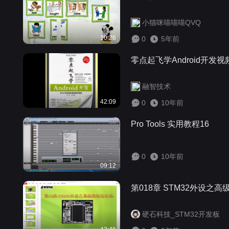
小猫咪喵喵喵QVQ
10:26
0
5年前
零点起飞学Android开发视
融智技术
42:09
0
10年前
Pro Tools 实用教程16
0
10年前
09:12
第018章 STM32外设之
硬石科技_STM32开发板