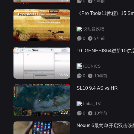
43:46
0
9年前
《Pro Tools11教程》15 S
悦动音效吧
03:44
0
9年前
10_GENESIS64进阶10
ICONICS
06:56
0
10年前
SL10 9.4 AS vs HR
Imba_TV
42:38
0
10年前
Nexus 6最简单开启双击